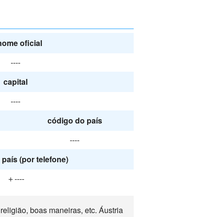
nome oficial
----
capital
----
código do país
----
país (por telefone)
＋----
eligião, boas maneiras, etc. Áustria