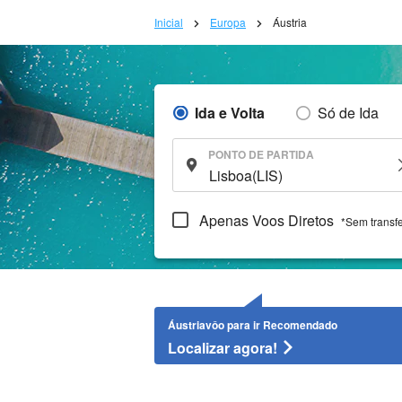
Inicial
Europa
Áustria
Ida e Volta
Só de Ida
PONTO DE PARTIDA
Apenas Voos Diretos
*Sem transf
Áustriavôo para ir Recomendado
Localizar agora!