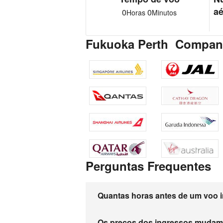
aé
0
0
Horas
Minutos
Fukuoka Perth Companh
Perguntas Frequentes
Quantas horas antes de um voo i
Os preços dos ingressos muda