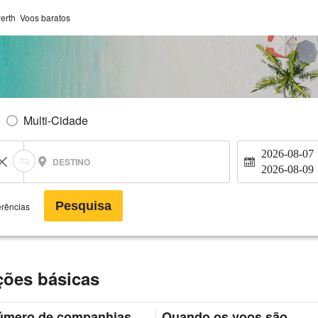
erth Voos baratos
Multi-Cidade
2026-08-07
DESTINO
2026-08-09
Pesquisa
erências
ções básicas
úmero de companhias
Quando os voos são