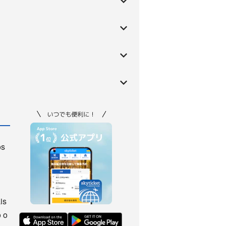
os
is
 o