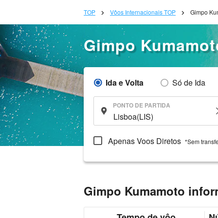
TOP
Vôos Internacionais TOP
Gimpo Ku
Gimpo Kumamot
Ida e Volta
Só de Ida
PONTO DE PARTIDA
Apenas Voos Diretos
*Sem transf
Gimpo Kumamoto infor
Tempo de vôo
N