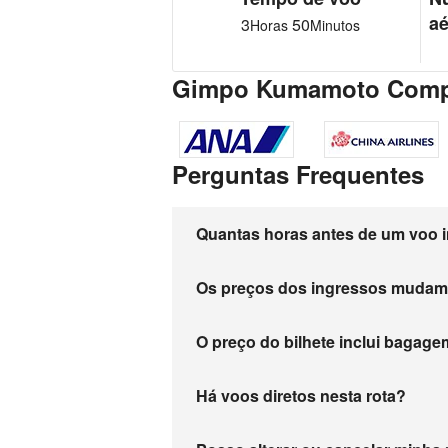
aé
3
50
Horas
Minutos
Gimpo Kumamoto Compa
Perguntas Frequentes
Quantas horas antes de um voo i
Os preços dos ingressos muda
O preço do bilhete inclui baga
Há voos diretos nesta rota?