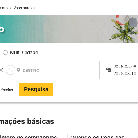
mamoto Voos baratos
o
Multi-Cidade
2026-08-08
DESTINO
2026-08-10
Pesquisa
erências
mações básicas
úmero de companhias
Quando os voos são