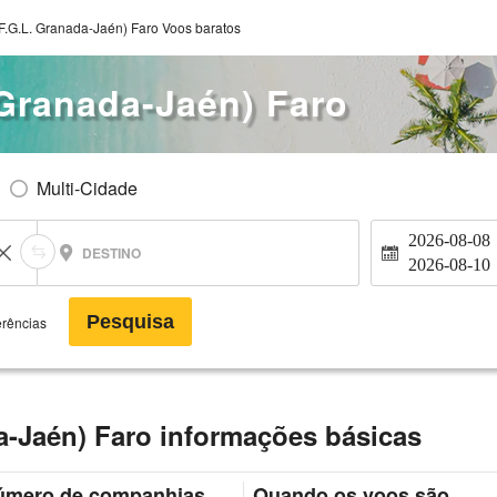
F.G.L. Granada-Jaén) Faro Voos baratos
 Granada-Jaén) Faro
Multi-Cidade
2026-08-08
DESTINO
2026-08-10
Pesquisa
erências
a-Jaén) Faro informações básicas
úmero de companhias
Quando os voos são