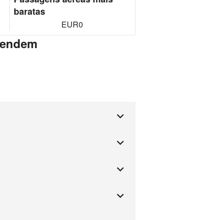
baratas
EUR0
atendem