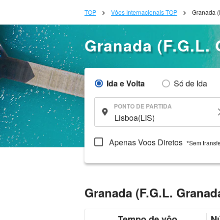
TOP
Vôos Internacionais TOP
Granada (
Granada (F.G.L.
Ida e Volta
Só de Ida
PONTO DE PARTIDA
Apenas Voos Diretos
*Sem transf
Granada (F.G.L. Granad
Tempo de vôo
N