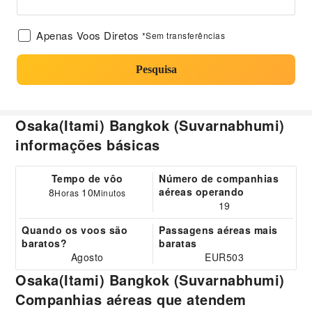
Apenas Voos Diretos
*Sem transferências
Pesquisa
Osaka(Itami) Bangkok (Suvarnabhumi)
informações básicas
Tempo de vôo
Número de companhias
aéreas operando
8
10
Horas
Minutos
19
Quando os voos são
Passagens aéreas mais
baratos?
baratas
Agosto
EUR503
Osaka(Itami) Bangkok (Suvarnabhumi)
Companhias aéreas que atendem