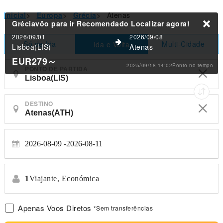
Inicial
>
Europa
>
Grécia
>
Atenas
Gréciavôo para ir Recomendado
Localizar agora!
2026/09/01
2026/09/08
Só de Ida
Multi-Cidade
Ida e Volta
Lisboa(LIS)
Atenas
EUR279
～
2025/09/18 14:02Ponto no tempo
PONTO DE PARTIDA
DESTINO
2026-08-09
2026-08-11
1
Viajante,
Económica
Apenas Voos Diretos
*Sem transferências