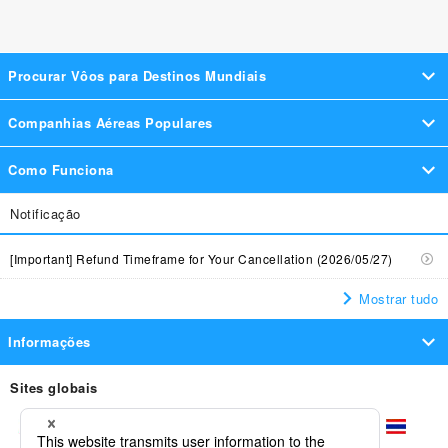
Procurar Vôos para Destinos Mundiais
Companhias Aéreas Populares
Ásia
Como Funciona
TAP Portugal
Klm Royal Dutch Airlines
Turkish Airlines
Hawaii Pacific
Notificação
Pesquise várias companhias aéreas de uma só
Japan Airlines
Etihad Airways
Iberia Airlines
vez!
América do Norte
[Important] Refund Timeframe for Your Cancellation (2026/05/27)
Desde bilhetes de avião mais baratos a horários de
Emirates Airlines
Asiana Airlines
Air France
voo, modifique a sua pesquisa de acordo com as suas
Mostrar tudo
Europa
necessidades.
Qatar Airways
British Airways
Korean Air
Informações
Reserve online 24 horas por dia durante todo o
Oceânia
ano!
Lufthansa German Airlines
Air China
Finnair
Informação prévia à Partida
Sites globais
A linha direta de apoio ao cliente da skyticket está
・ Restrições para Transporte de Líquidos e Gels em Setores
disponível para o ajudar 365 dias por ano.
Royal Air Maroc
Brussels Airlines
Swissair
Oriente Médio
Internacionais
* As consultas sobre Voos Internacionais encontram-se
disponíveis diariamente, exceto aos sábados, domingos