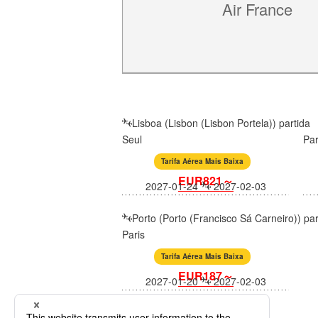
Air France
Lisboa (Lisbon (Lisbon Portela)) partida
Seul
Par
Tarifa Aérea Mais Baixa
EUR821～
2027-01-24
2027-02-03
Porto (Porto (Francisco Sá Carneiro)) par
Paris
Tarifa Aérea Mais Baixa
EUR187～
2027-01-20
2027-02-03