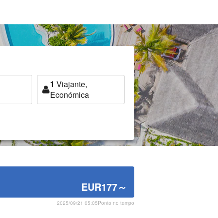
1
Viajante,
Económica
EUR177
～
2025/09/21 05:05Ponto no tempo