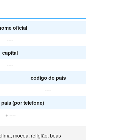
nome oficial
----
capital
----
código do país
----
país (por telefone)
＋----
lima, moeda, religião, boas