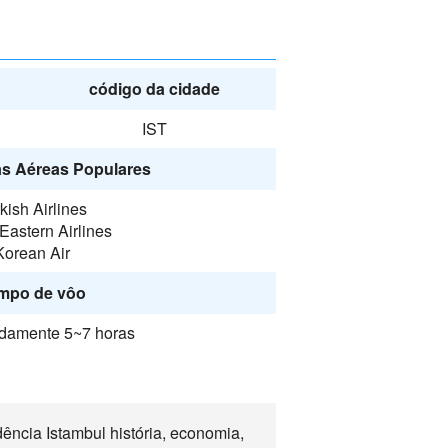
código da cidade
IST
s Aéreas Populares
kish Airlines
Eastern Airlines
Korean Air
mpo de vôo
damente 5~7 horas
ncia Istambul história, economia,