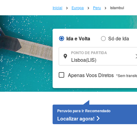
Inicial
Europa
Peru
Istambul
Ida e Volta
Só de Ida
PONTO DE PARTIDA
Apenas Voos Diretos
*Sem transf
Peruvôo para ir Recomendado
Localizar agora!