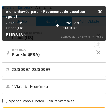
Inicial
>
Europa
>
Alemanha
Alemanhavôo para ir Recomendado
Localizar
agora!
Só de Ida
Multi-Cidade
Ida e Volta
2026/08/12
2026/08/19
Lisboa(LIS)
Frankfurt
PONTO DE PARTIDA
EUR313
～
2025/09/23 18:06Ponto no tempo
DESTINO
2026-08-07
2026-08-09
1
Viajante,
Económica
Apenas Voos Diretos
*Sem transferências