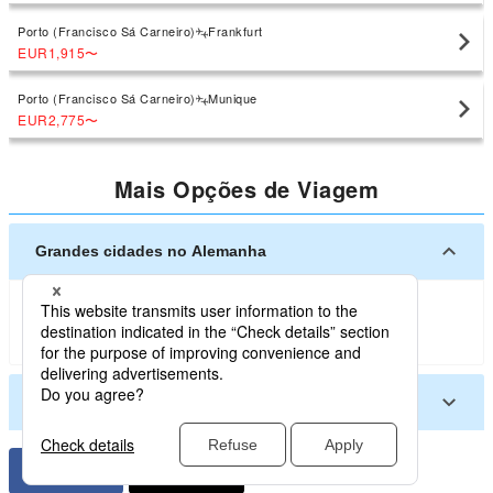
Porto (Francisco Sá Carneiro)
Frankfurt
EUR1,915
〜
Porto (Francisco Sá Carneiro)
Munique
EUR2,775
〜
Mais Opções de Viagem
Grandes cidades no Alemanha
Berlim
Frankfurt
Munique
Dusseldorf
Hamburgo
Stuttgart
Nuremberg
Outras cidades no Alemanha
Augsburg (Germany)
Bremen (Germany)
Erfurt
Dresda
Colônia
Hanover
Dortmund
Friedrichshafen