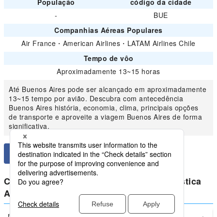
População
código da cidade
-
BUE
Companhias Aéreas Populares
Air France
・
American Airlines
・
LATAM Airlines Chile
Tempo de vôo
Aproximadamente 13~15 horas
Até Buenos Aires pode ser alcançado em aproximadamente
13~15 tempo por avião. Descubra com antecedência
Buenos Aires história, economia, clima, principais opções
de transporte e aproveite a viagem Buenos Aires de forma
significativa.
Compare preços mais baixos para doméstica
Argentina de Buenos Aires
El Calafate
Buenos Aires(AEP)