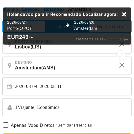
Inicial
>
Europa
>
Holanda
>
Amsterdam
Holandavôo para ir Recomendado
Localizar agora!
2026/08/21
2026/08/26
Só de Ida
Multi-Cidade
Ida e Volta
Porto(OPO)
Amsterdam
EUR249
～
2025/09/09 12:12Ponto no tempo
PONTO DE PARTIDA
DESTINO
2026-08-09
2026-08-11
1
Viajante,
Económica
Apenas Voos Diretos
*Sem transferências