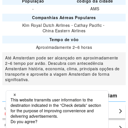
População
código da cidade
-
AMS
Companhias Aéreas Populares
Klm Royal Dutch Airlines
・
Cathay Pacific
・
China Eastern Airlines
Tempo de vôo
Aproximadamente 2~6 horas
Até Amsterdam pode ser alcançado em aproximadamente
2~6 tempo por avião. Descubra com antecedência
Amsterdam história, economia, clima, principais opções de
transporte e aproveite a viagem Amsterdam de forma
significativa.
Compare o menor preço para Amsterdam
Lisbon (Lisbon Portela)
Amsterdam(AMS)
EUR278
〜
Porto (Francisco Sá Carneiro)
Amsterdam(AMS)