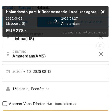
Inicial
>
Europa
>
Holanda
Holandavôo para ir Recomendado
Localizar agora!
2026/08/23
2026/08/27
Só de Ida
Multi-Cidade
Ida e Volta
Lisboa(LIS)
Amsterdam
EUR278
～
2025/09/19 22:10Ponto no tempo
PONTO DE PARTIDA
DESTINO
2026-08-10
2026-08-12
1
Viajante,
Económica
Apenas Voos Diretos
*Sem transferências