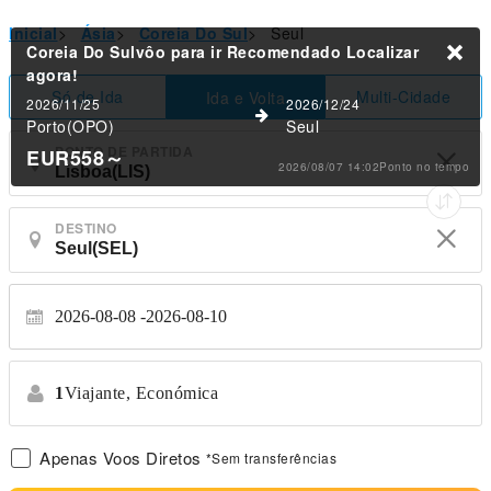
Inicial
>
Ásia
>
Coreia Do Sul
>
Seul
Coreia Do Sulvôo para ir Recomendado
Localizar
agora!
Só de Ida
Multi-Cidade
Ida e Volta
2026/11/25
2026/12/24
Porto(OPO)
Seul
PONTO DE PARTIDA
EUR558
～
2026/08/07 14:02Ponto no tempo
DESTINO
2026-08-08
2026-08-10
1
Viajante,
Económica
Apenas Voos Diretos
*Sem transferências