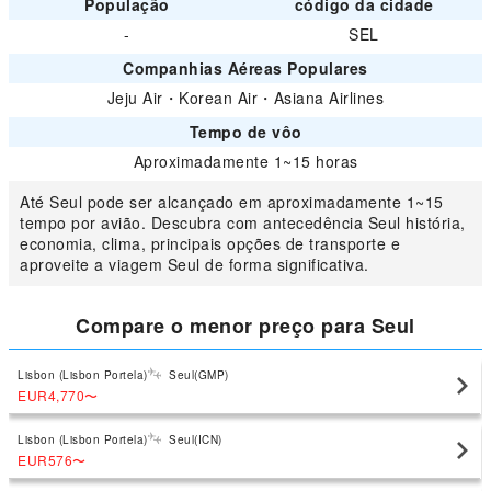
População
código da cidade
-
SEL
Companhias Aéreas Populares
Jeju Air
・
Korean Air
・
Asiana Airlines
Tempo de vôo
Aproximadamente 1~15 horas
Até Seul pode ser alcançado em aproximadamente 1~15
tempo por avião. Descubra com antecedência Seul história,
economia, clima, principais opções de transporte e
aproveite a viagem Seul de forma significativa.
Compare o menor preço para Seul
Lisbon (Lisbon Portela)
Seul(GMP)
EUR4,770
〜
Lisbon (Lisbon Portela)
Seul(ICN)
EUR576
〜