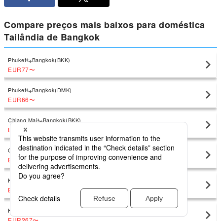
Compare preços mais baixos para doméstica
Tailândia de Bangkok
Phuket
Bangkok(BKK)
EUR77
〜
Phuket
Bangkok(DMK)
EUR66
〜
Chiang Mai
Bangkok(BKK)
EUR81
〜
Chiang Mai
Bangkok(DMK)
EUR74
〜
Ko Samui
Bangkok(BKK)
EUR219
〜
Ko Samui
Bangkok(DMK)
EUR267
〜