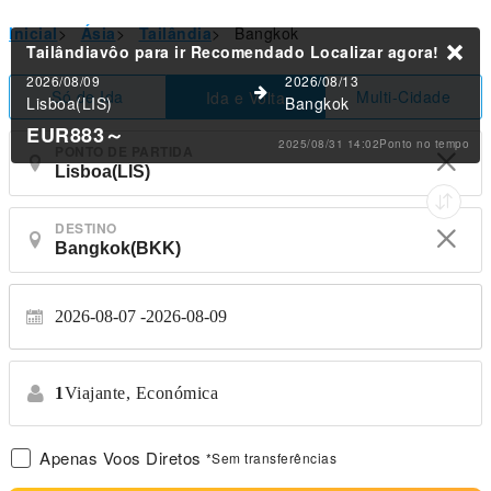
Inicial
>
Ásia
>
Tailândia
>
Bangkok
Tailândiavôo para ir Recomendado
Localizar agora!
2026/08/09
2026/08/13
Só de Ida
Multi-Cidade
Ida e Volta
Lisboa(LIS)
Bangkok
EUR883
～
2025/08/31 14:02Ponto no tempo
PONTO DE PARTIDA
DESTINO
2026-08-07
2026-08-09
1
Viajante,
Económica
Apenas Voos Diretos
*Sem transferências