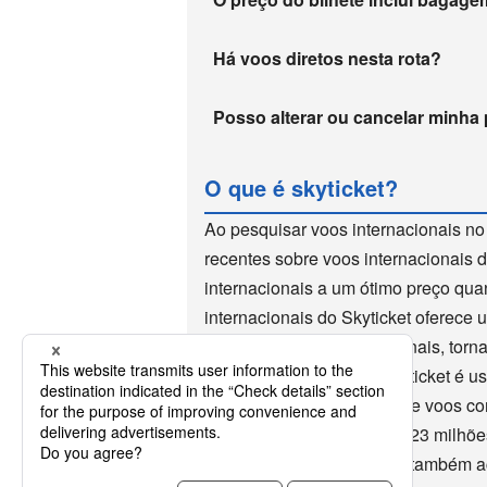
Há voos diretos nesta rota?
Posso alterar ou cancelar minha
O que é skyticket?
Ao pesquisar voos internacionais no
recentes sobre voos internacionais 
internacionais a um ótimo preço qua
internacionais do Skyticket oferece
reserva de voos internacionais, torn
voos internacionais. O Skyticket é u
de 10 anos como um site de voos co
aplicativo, que foi baixado 23 milh
internacionais, o Skyticket também a