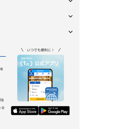
os
is
 o