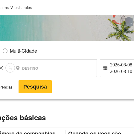
airns Voos baratos
Multi-Cidade
2026-08-08
DESTINO
2026-08-10
Pesquisa
erências
ações básicas
úmero de companhias
Quando os voos são