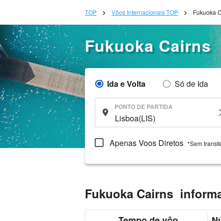
TOP
Vôos Internacionais TOP
Fukuoka C
Fukuoka Cairns
Ida e Volta
Só de Ida
PONTO DE PARTIDA
Apenas Voos Diretos
*Sem transf
Fukuoka Cairns inform
Tempo de vôo
N