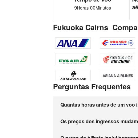
aé
9
00
Horas
Minutos
Fukuoka Cairns Compan
Perguntas Frequentes
Quantas horas antes de um voo i
Os preços dos ingressos muda
O preço do bilhete inclui baga