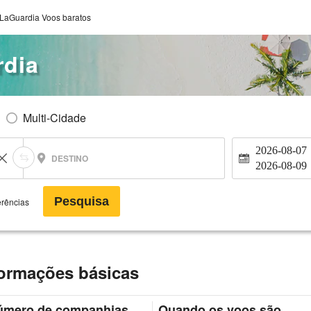
LaGuardia Voos baratos
rdia
Multi-Cidade
2026-08-07
DESTINO
2026-08-09
Pesquisa
erências
ormações básicas
úmero de companhias
Quando os voos são