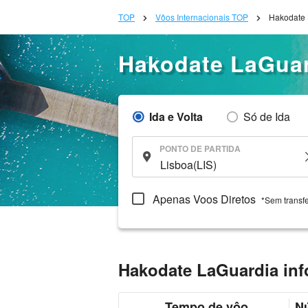
TOP
Vôos Internacionais TOP
Hakodate 
Hakodate LaGua
Ida e Volta
Só de Ida
PONTO DE PARTIDA
Apenas Voos Diretos
*Sem transf
Hakodate LaGuardia inf
Tempo de vôo
N