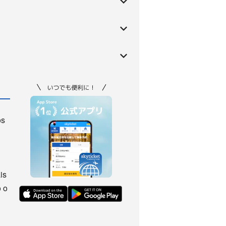
os
is
 o