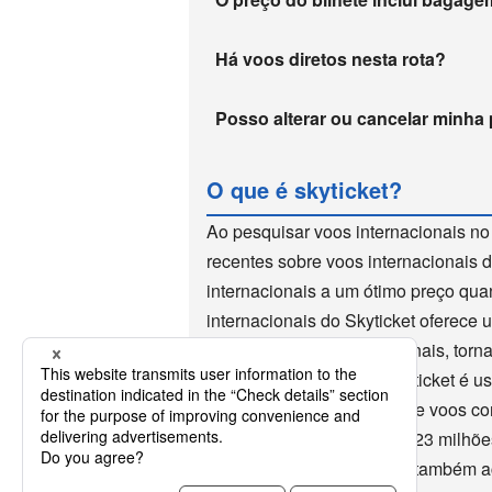
Há voos diretos nesta rota?
Posso alterar ou cancelar minha
O que é skyticket?
Ao pesquisar voos internacionais no
recentes sobre voos internacionais 
internacionais a um ótimo preço qua
internacionais do Skyticket oferece
reserva de voos internacionais, torn
voos internacionais. O Skyticket é u
de 10 anos como um site de voos co
aplicativo, que foi baixado 23 milh
internacionais, o Skyticket também a