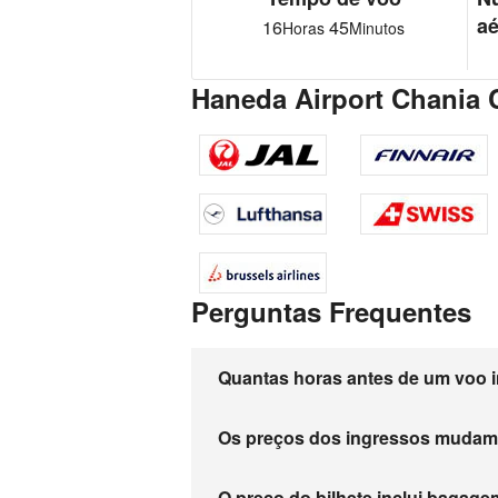
aé
16
45
Horas
Minutos
Haneda Airport Chania
Perguntas Frequentes
Quantas horas antes de um voo i
Os preços dos ingressos muda
O preço do bilhete inclui baga