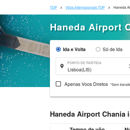
TOP
Vôos Internacionais TOP
Haneda Ai
Haneda Airport 
Ida e Volta
Só de Ida
PONTO DE PARTIDA
Apenas Voos Diretos
*Sem transf
Haneda Airport Chania 
Tempo de vôo
N