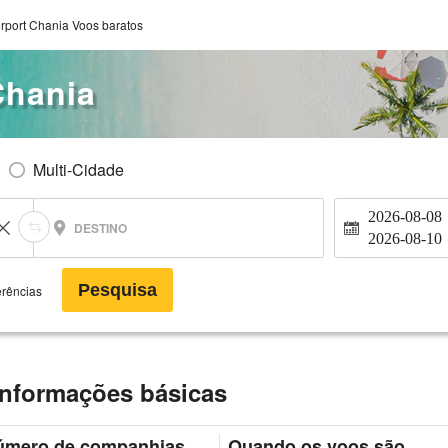
rport Chania Voos baratos
Chania
Multi-Cidade
2026-08-08
DESTINO
2026-08-10
Pesquisa
erências
informações básicas
úmero de companhias
Quando os voos são