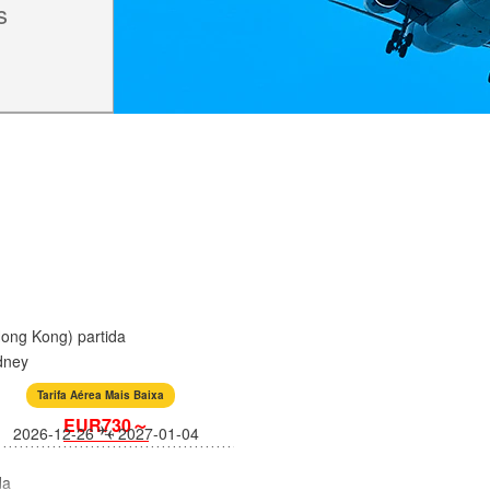
s
Hong Kong) partida
dney
Tarifa Aérea Mais Baixa
EUR730～
2026-12-26
2027-01-04
da