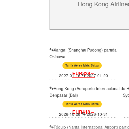
Hong Kong Airline
Xangai (Shanghai Pudong) partida
Okinawa
Tarifa Aérea Mais Baixa
EUR328～
2027-01-16
2027-01-20
Hong Kong (Aeroporto Internacional de 
Denpasar (Bali)
Sy
Tarifa Aérea Mais Baixa
EUR418～
2026-10-28
2026-10-31
Tóquio (Narita International Airport) parti