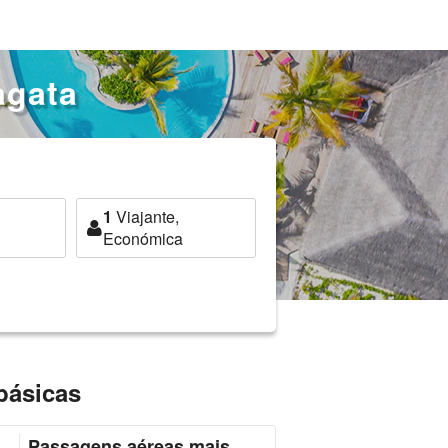
agata
1
Viajante,
Económica
básicas
Passagens aéreas mais