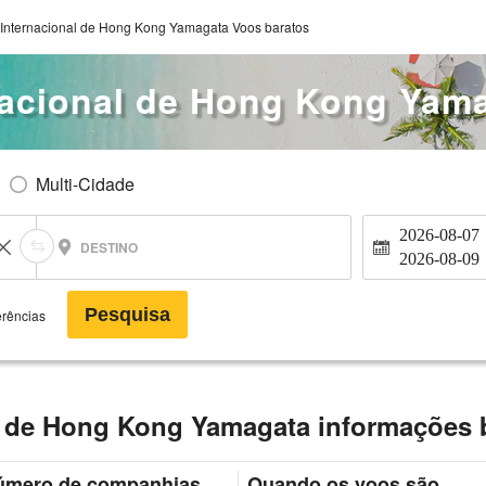
 Internacional de Hong Kong Yamagata Voos baratos
nacional de Hong Kong Yam
Multi-Cidade
2026-08-07
DESTINO
2026-08-09
Pesquisa
erências
l de Hong Kong Yamagata informações 
úmero de companhias
Quando os voos são