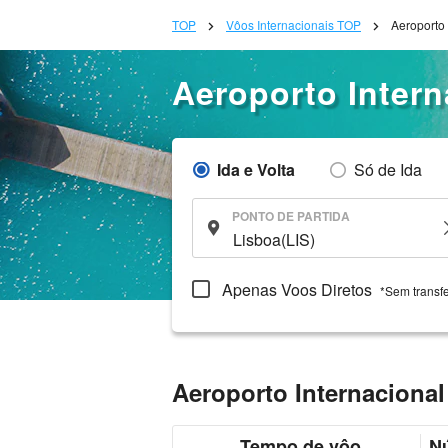
TOP
Vôos Internacionais TOP
Aeroporto
Aeroporto Inter
Ida e Volta
Só de Ida
PONTO DE PARTIDA
Apenas Voos Diretos
*Sem transf
Aeroporto Internaciona
Tempo de vôo
N