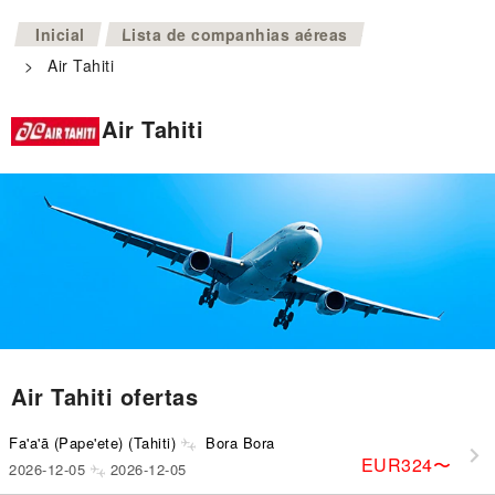
>
Inicial
Lista de companhias aéreas
>
Air Tahiti
Air Tahiti
Air Tahiti ofertas
Fa'a'ā (Pape'ete) (Tahiti)
Bora Bora
EUR324
〜
2026-12-05
2026-12-05