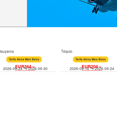
tsuyama
Tóquio
Tarifa Aérea Mais Baixa
Tarifa Aérea Mais Baixa
EUR364～
EUR204～
2026-09-24
2026-09-30
2026-09-16
2026-09-24