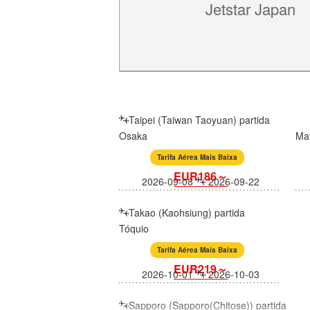
Jetstar Japan
Taipei (Taiwan Taoyuan) partida
Osaka
Ma
Tarifa Aérea Mais Baixa
EUR186～
2026-09-08
2026-09-22
Takao (Kaohsiung) partida
Tóquio
Tarifa Aérea Mais Baixa
EUR219～
2026-10-01
2026-10-03
Sapporo (Sapporo(Chitose)) partida