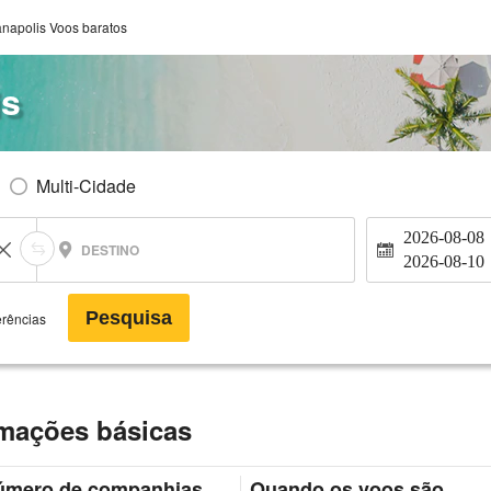
anapolis Voos baratos
is
Multi-Cidade
2026-08-08
DESTINO
2026-08-10
Pesquisa
erências
rmações básicas
úmero de companhias
Quando os voos são