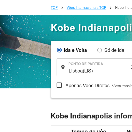
TOP
Vôos Internacionais TOP
Kobe Indi
Kobe Indianapol
Ida e Volta
Só de Ida
PONTO DE PARTIDA
Apenas Voos Diretos
*Sem transf
Kobe Indianapolis info
Tempo de vôo
N