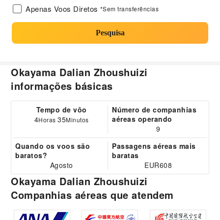
Apenas Voos Diretos
*Sem transferências
Pesquisa
Okayama Dalian Zhoushuizi
informações básicas
Tempo de vôo
Número de companhias
aéreas operando
4
35
Horas
Minutos
9
Quando os voos são
Passagens aéreas mais
baratos?
baratas
Agosto
EUR608
Okayama Dalian Zhoushuizi
Companhias aéreas que atendem