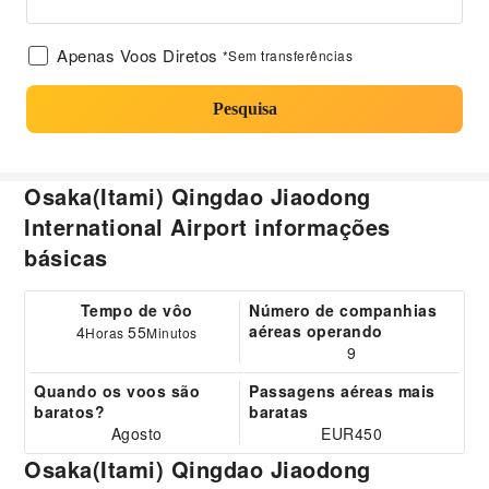
Apenas Voos Diretos
*Sem transferências
Pesquisa
Osaka(Itami) Qingdao Jiaodong
International Airport informações
básicas
Tempo de vôo
Número de companhias
aéreas operando
4
55
Horas
Minutos
9
Quando os voos são
Passagens aéreas mais
baratos?
baratas
Agosto
EUR450
Osaka(Itami) Qingdao Jiaodong