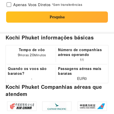
Apenas Voos Diretos
*Sem transferências
Pesquisa
Kochi Phuket informações básicas
Tempo de vôo
Número de companhias
aéreas operando
9
20
Horas
Minutos
11
Quando os voos são
Passagens aéreas mais
baratos?
baratas
-
EUR0
Kochi Phuket Companhias aéreas que
atendem