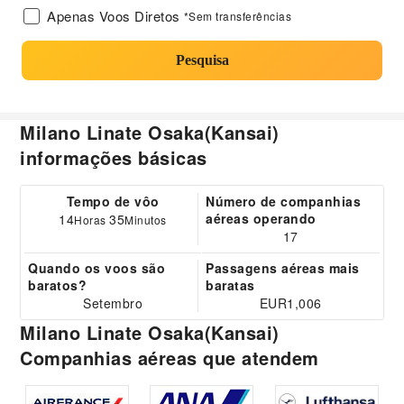
Apenas Voos Diretos
*Sem transferências
Pesquisa
Milano Linate Osaka(Kansai)
informações básicas
Tempo de vôo
Número de companhias
aéreas operando
14
35
Horas
Minutos
17
Quando os voos são
Passagens aéreas mais
baratos?
baratas
Setembro
EUR1,006
Milano Linate Osaka(Kansai)
Companhias aéreas que atendem