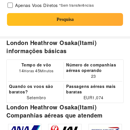
Apenas Voos Diretos
*Sem transferências
Pesquisa
London Heathrow Osaka(Itami)
informações básicas
Tempo de vôo
Número de companhias
aéreas operando
14
45
Horas
Minutos
23
Quando os voos são
Passagens aéreas mais
baratos?
baratas
Setembro
EUR1,074
London Heathrow Osaka(Itami)
Companhias aéreas que atendem