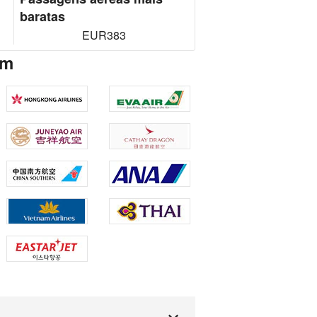
baratas
EUR383
em