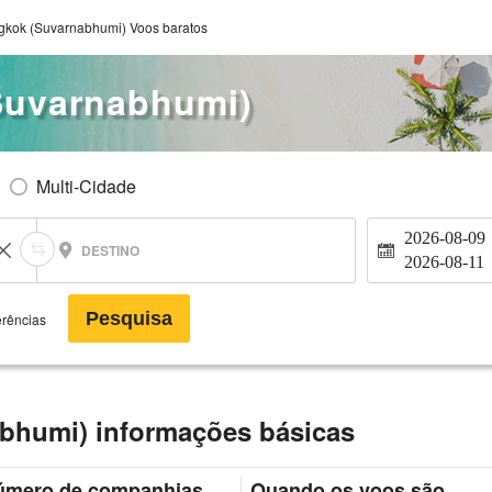
kok (Suvarnabhumi) Voos baratos
Suvarnabhumi)
Multi-Cidade
2026-08-09
DESTINO
2026-08-11
Pesquisa
erências
bhumi) informações básicas
úmero de companhias
Quando os voos são