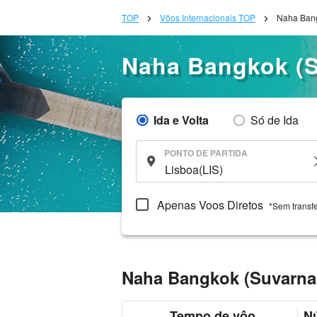
TOP
Vôos Internacionais TOP
Naha Bang
Naha Bangkok (
Ida e Volta
Só de Ida
PONTO DE PARTIDA
Apenas Voos Diretos
*Sem transf
Naha Bangkok (Suvarna
Tempo de vôo
N