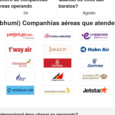
reas operando
baratos?
34
Agosto
bhumi) Companhias aéreas que atend
nternacional devo chegar ao aeroporto?