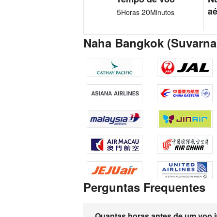
aé
5
20
Horas
Minutos
Naha Bangkok (Suvarna
Perguntas Frequentes
Quantas horas antes de um voo i