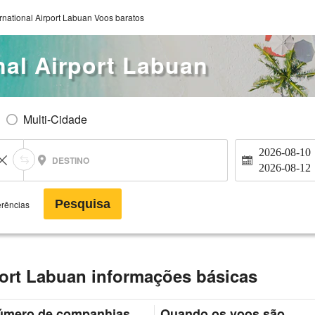
ernational Airport Labuan Voos baratos
onal Airport Labuan
Multi-Cidade
2026-08-10
DESTINO
2026-08-12
Pesquisa
erências
rport Labuan informações básicas
úmero de companhias
Quando os voos são