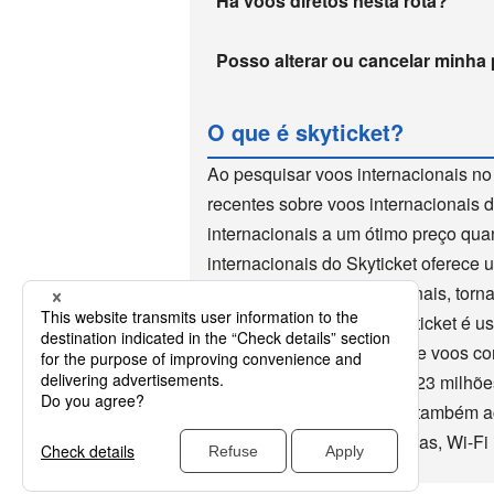
Há voos diretos nesta rota?
Posso alterar ou cancelar minha
O que é skyticket?
Ao pesquisar voos internacionais no
recentes sobre voos internacionais 
internacionais a um ótimo preço qua
internacionais do Skyticket oferece
reserva de voos internacionais, torn
voos internacionais. O Skyticket é u
de 10 anos como um site de voos co
aplicativo, que foi baixado 23 milh
internacionais, o Skyticket também a
hotéis, excursões domésticas, Wi-Fi 