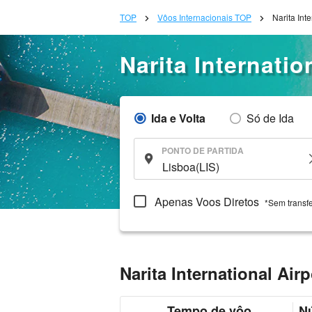
TOP
Vôos Internacionais TOP
Narita Int
Narita Internati
Ida e Volta
Só de Ida
PONTO DE PARTIDA
Apenas Voos Diretos
*Sem transf
Narita International Ai
Tempo de vôo
N