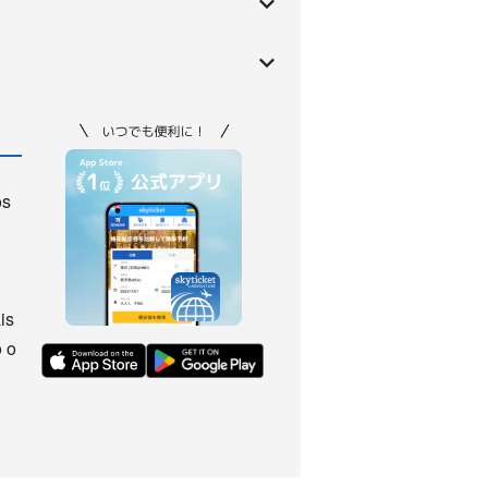
os
is
 o