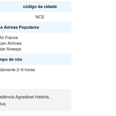
código da cidade
NCE
s Aéreas Populares
Air France
pan Airlines
tar Airways
mpo de vôo
damente 2~6 horas
dência Agradável história,
iva.