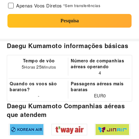
Apenas Voos Diretos
*Sem transferências
Pesquisa
Daegu Kumamoto informações básicas
Tempo de vôo
Número de companhias
aéreas operando
5
25
Horas
Minutos
4
Quando os voos são
Passagens aéreas mais
baratos?
baratas
-
EUR0
Daegu Kumamoto Companhias aéreas
que atendem