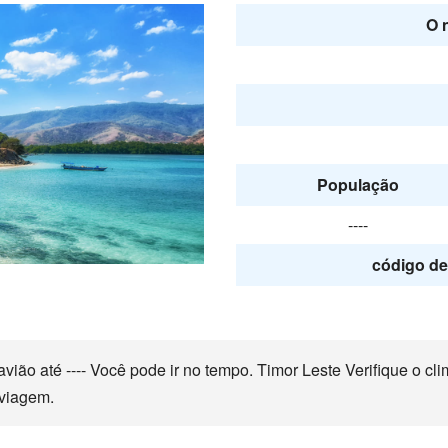
O 
População
----
código de 
ão até ---- Você pode ir no tempo. Timor Leste Verifique o cli
 viagem.