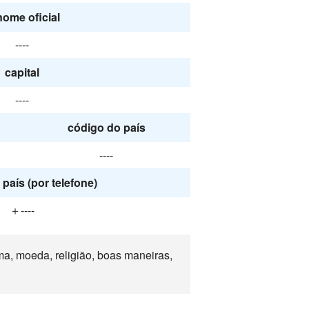
nome oficial
----
capital
----
código do país
----
país (por telefone)
＋----
ma, moeda, religião, boas maneiras,