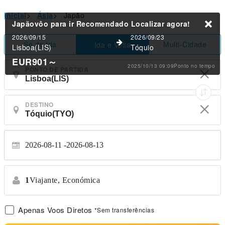
Inicial
>
Ásia
>
Japão
Japãovôo para ir Recomendado
Localizar agora!
2026/09/15
2026/09/23
Só de Ida
Multi-Cidade
Ida e Volta
Lisboa(LIS)
Tóquio
EUR901
～
2025/10/13 09:09Ponto no tempo
PONTO DE PARTIDA
DESTINO
2026-08-11
2026-08-13
1
Viajante,
Económica
Apenas Voos Diretos
*Sem transferências