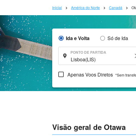
Inicial
América do Norte
Canadá
Ot
Ida e Volta
Só de Ida
PONTO DE PARTIDA
Apenas Voos Diretos
*Sem transf
Visão geral de Otawa