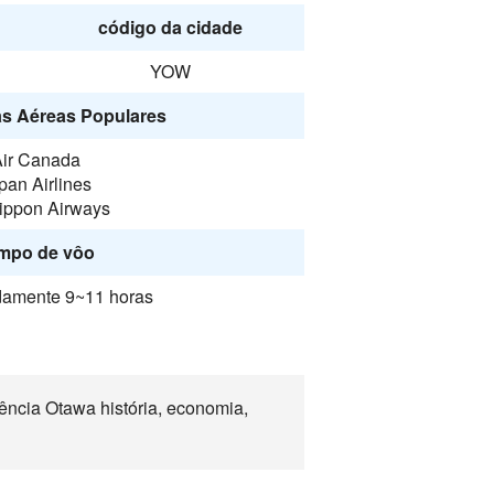
código da cidade
YOW
s Aéreas Populares
ir Canada
pan Airlines
Nippon Airways
mpo de vôo
amente 9~11 horas
ncia Otawa história, economia,