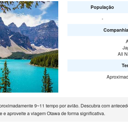
População
-
Companhia
A
Ja
All 
Te
Aproximad
proximadamente 9~11 tempo por avião. Descubra com antecedê
te e aproveite a viagem Otawa de forma significativa.