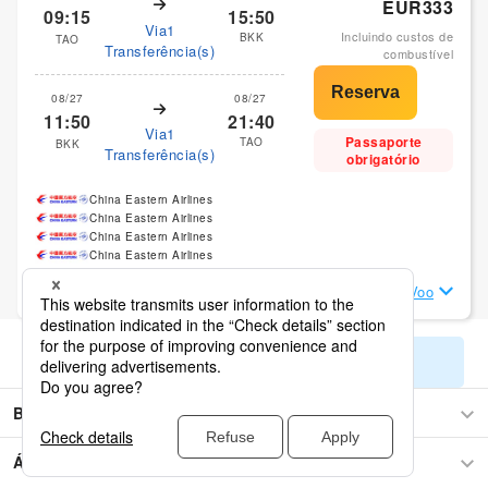
EUR333
09:15
15:50
Via1
Incluindo custos de
BKK
TAO
Transferência(s)
combustível
08/27
08/27
11:50
21:40
Via1
Passaporte
TAO
BKK
Transferência(s)
obrigatório
China Eastern Airlines
China Eastern Airlines
China Eastern Airlines
China Eastern Airlines
Ver Detalhes do Voo
Mostrar os resultados da pesquisa restantes
Bangkok
Ásia