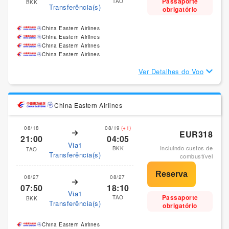
Passaporte
TAO
BKK
Transferência(s)
obrigatório
China Eastern Airlines
China Eastern Airlines
China Eastern Airlines
China Eastern Airlines
Ver Detalhes do Voo
China Eastern Airlines
08/18
08/19
(+1)
EUR318
21:00
04:05
Via1
Incluindo custos de
BKK
TAO
Transferência(s)
combustível
08/27
08/27
07:50
18:10
Via1
Passaporte
TAO
BKK
Transferência(s)
obrigatório
China Eastern Airlines