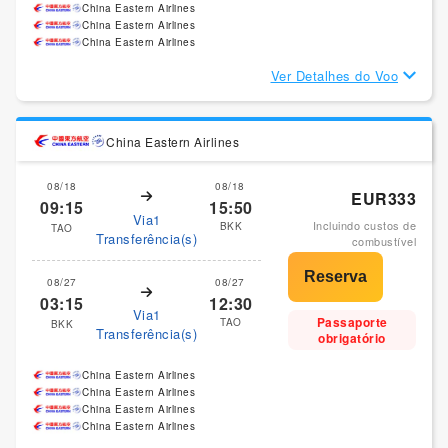
China Eastern Airlines
China Eastern Airlines
China Eastern Airlines
Ver Detalhes do Voo
China Eastern Airlines
08/18
08/18
EUR333
09:15
15:50
Via1
Incluindo custos de
BKK
TAO
Transferência(s)
combustível
08/27
08/27
03:15
12:30
Via1
Passaporte
TAO
BKK
Transferência(s)
obrigatório
China Eastern Airlines
China Eastern Airlines
China Eastern Airlines
China Eastern Airlines