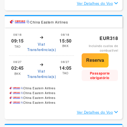
Ver Detalhes do Voo
China Eastern Airlines
08/18
08/18
EUR318
09:15
15:50
Via1
Incluindo custos de
BKK
TAO
Transferência(s)
combustível
08/27
08/27
02:45
14:05
Via1
Passaporte
TAO
BKK
Transferência(s)
obrigatório
China Eastern Airlines
China Eastern Airlines
China Eastern Airlines
China Eastern Airlines
Ver Detalhes do Voo