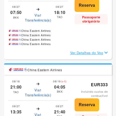
08/27
08/27
07:50
18:10
Via1
Passaporte
TAO
BKK
Transferência(s)
obrigatório
China Eastern Airlines
China Eastern Airlines
China Eastern Airlines
China Eastern Airlines
Ver Detalhes do Voo
China Eastern Airlines
08/18
08/19
(+1)
EUR333
21:00
04:05
Via1
Incluindo custos de
BKK
TAO
Transferência(s)
combustível
08/27
08/27
13:35
21:40
Via1