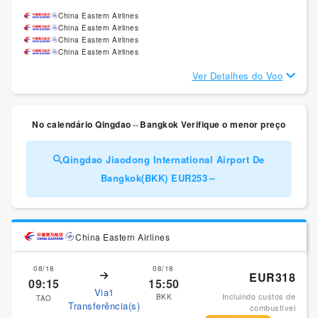
China Eastern Airlines
China Eastern Airlines
China Eastern Airlines
China Eastern Airlines
Ver Detalhes do Voo
No calendário Qingdao⇔Bangkok Verifique o menor preço
Qingdao Jiaodong International Airport De
Bangkok(BKK) EUR253～
China Eastern Airlines
08/18
08/18
EUR318
09:15
15:50
Via1
Incluindo custos de
BKK
TAO
Transferência(s)
combustível