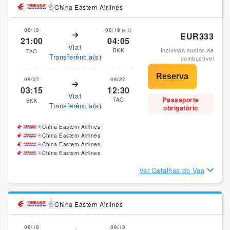
China Eastern Airlines
08/18
08/19
(+1)
EUR333
21:00
04:05
Via1
Incluindo custos de
BKK
TAO
Transferência(s)
combustível
08/27
08/27
03:15
12:30
Via1
Passaporte
TAO
BKK
Transferência(s)
obrigatório
China Eastern Airlines
China Eastern Airlines
China Eastern Airlines
China Eastern Airlines
Ver Detalhes do Voo
China Eastern Airlines
08/18
08/18