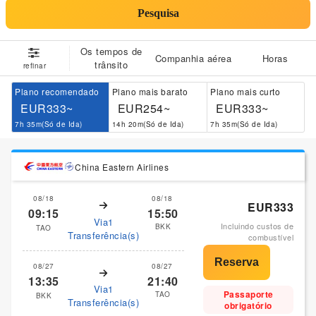
Pesquisa
Os tempos de
Companhia aérea
Horas
trânsito
refinar
Plano recomendado
Plano mais barato
Plano mais curto
EUR333~
EUR254~
EUR333~
7h 35m(Só de Ida)
14h 20m(Só de Ida)
7h 35m(Só de Ida)
China Eastern Airlines
08/18
08/18
EUR333
09:15
15:50
Via1
Incluindo custos de
BKK
TAO
Transferência(s)
combustível
08/27
08/27
13:35
21:40
Via1
Passaporte
TAO
BKK
Transferência(s)
obrigatório