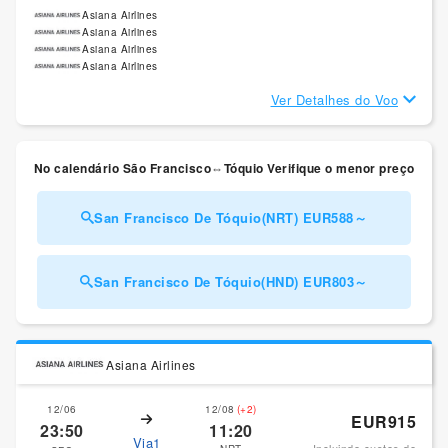
Asiana Airlines
Asiana Airlines
Asiana Airlines
Asiana Airlines
Ver Detalhes do Voo
No calendário São Francisco⇔Tóquio Verifique o menor preço
San Francisco De Tóquio(NRT) EUR588～
San Francisco De Tóquio(HND) EUR803～
Asiana Airlines
12/06
12/08
(+2)
EUR915
23:50
11:20
Via1