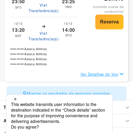
23:50
23:25
Via1
Incluindo custos de
HND
SFO
Transferência(s)
combustível
12/12
12/12
13:20
14:00
Via1
SFO
NRT
Transferência(s)
Asiana Airlines
Asiana Airlines
Asiana Airlines
Asiana Airlines
Ver Detalhes do Voo
Mostrar os resultados da pesquisa restantes
Tóquio
América Central e do Caribe