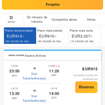
Pesquisa
Os tempos de
Companhia aérea
Horas
trânsito
refinar
Plano recomendado
Plano mais barato
Plano mais curto
EUR915~
EUR915~
EUR2,327~
18h 30m(Só de Ida)
18h 30m(Só de Ida)
11h 25m(Só de Ida)
Asiana Airlines
12/06
12/08
(+2)
EUR915
23:50
11:20
Via1
Incluindo custos de
NRT
SFO
Transferência(s)
combustível
12/12
12/12
13:20
14:00
Via1
SFO
NRT
Transferência(s)