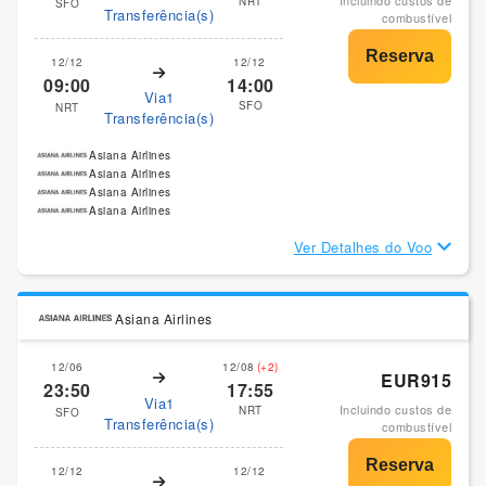
Incluindo custos de
NRT
SFO
Transferência(s)
combustível
12/12
12/12
09:00
14:00
Via1
SFO
NRT
Transferência(s)
Asiana Airlines
Asiana Airlines
Asiana Airlines
Asiana Airlines
Ver Detalhes do Voo
Asiana Airlines
12/06
12/08
(+2)
EUR915
23:50
17:55
Via1
Incluindo custos de
NRT
SFO
Transferência(s)
combustível
12/12
12/12