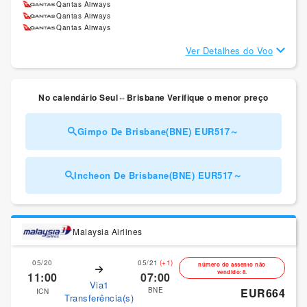
Qantas Airways
Qantas Airways
Qantas Airways
Ver Detalhes do Voo
No calendário Seul⇔Brisbane Verifique o menor preço
Gimpo De Brisbane(BNE) EUR517～
Incheon De Brisbane(BNE) EUR517～
Malaysia Airlines
05/20
05/21
(+1)
número do assento não
vendido:8.
11:00
07:00
Via1
BNE
EUR664
ICN
Transferência(s)