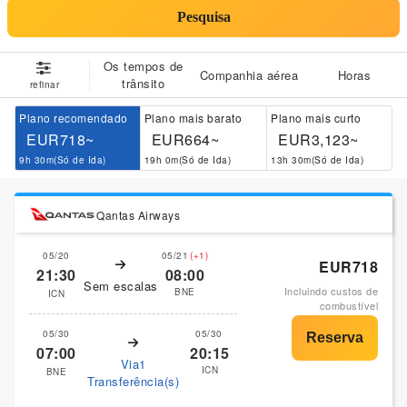
Pesquisa
Os tempos de
Companhia aérea
Horas
trânsito
refinar
Plano recomendado
Plano mais barato
Plano mais curto
EUR718~
EUR664~
EUR3,123~
9h 30m(Só de Ida)
19h 0m(Só de Ida)
13h 30m(Só de Ida)
Qantas Airways
05/20
05/21
(+1)
EUR718
21:30
08:00
Sem escalas
Incluindo custos de
BNE
ICN
combustível
05/30
05/30
07:00
20:15
Via1
ICN
BNE
Transferência(s)