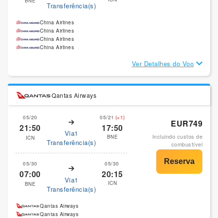
BNE
Transferência(s)
China Airlines
China Airlines
China Airlines
China Airlines
Ver Detalhes do Voo
Qantas Airways
05/20
05/21
(+1)
EUR749
21:50
17:50
Via1
Incluindo custos de
BNE
ICN
Transferência(s)
combustível
05/30
05/30
07:00
20:15
Via1
ICN
BNE
Transferência(s)
Qantas Airways
Qantas Airways