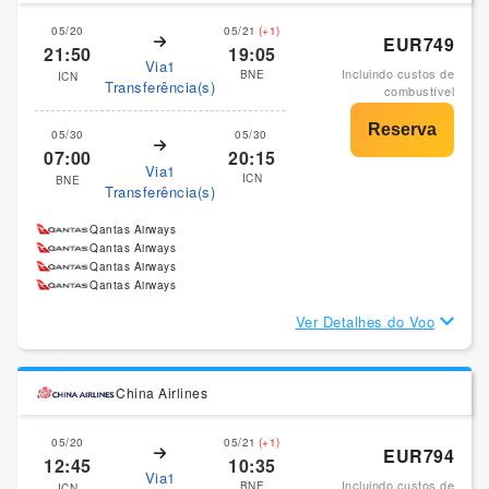
05/20
05/21
(+1)
EUR749
21:50
19:05
Via1
Incluindo custos de
BNE
ICN
Transferência(s)
combustível
05/30
05/30
07:00
20:15
Via1
ICN
BNE
Transferência(s)
Qantas Airways
Qantas Airways
Qantas Airways
Qantas Airways
Ver Detalhes do Voo
China Airlines
05/20
05/21
(+1)
EUR794
12:45
10:35
Via1
Incluindo custos de
BNE
ICN