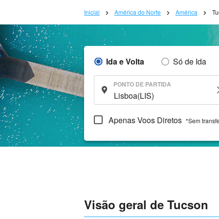
Inicial
América do Norte
América
Tu
Ida e Volta
Só de Ida
PONTO DE PARTIDA
Apenas Voos Diretos
*Sem transf
Visão geral de Tucson