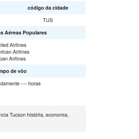
código da cidade
TUS
s Aéreas Populares
ited Airlines
ican Airlines
pan Airlines
mpo de vôo
damente ---- horas
cia Tucson história, economia,