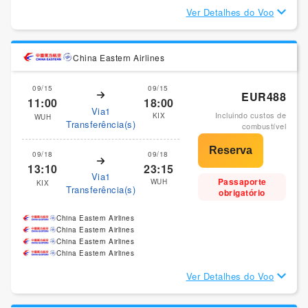
Ver Detalhes do Voo
China Eastern Airlines
09/15
09/15
EUR488
11:00
18:00
Via1
Incluindo custos de
KIX
WUH
Transferência(s)
combustível
09/18
09/18
13:10
23:15
Via1
Passaporte
WUH
KIX
Transferência(s)
obrigatório
China Eastern Airlines
China Eastern Airlines
China Eastern Airlines
China Eastern Airlines
Ver Detalhes do Voo