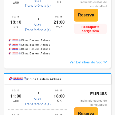
Via1
Incluindo custos de
KIX
WUH
Transferência(s)
combustível
09/18
09/18
13:10
21:00
Via1
Passaporte
WUH
KIX
Transferência(s)
obrigatório
China Eastern Airlines
China Eastern Airlines
China Eastern Airlines
China Eastern Airlines
Ver Detalhes do Voo
China Eastern Airlines
09/15
09/15
EUR488
11:00
18:00
Via1
Incluindo custos de
KIX
WUH
Transferência(s)
combustível
09/18
09/18