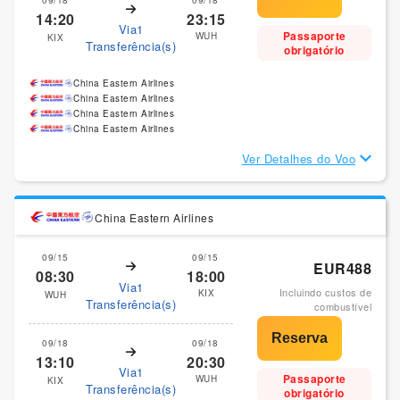
14:20
23:15
Via1
Passaporte
WUH
KIX
Transferência(s)
obrigatório
China Eastern Airlines
China Eastern Airlines
China Eastern Airlines
China Eastern Airlines
Ver Detalhes do Voo
China Eastern Airlines
09/15
09/15
EUR488
08:30
18:00
Via1
Incluindo custos de
KIX
WUH
Transferência(s)
combustível
09/18
09/18
13:10
20:30
Via1
Passaporte
WUH
KIX
Transferência(s)
obrigatório