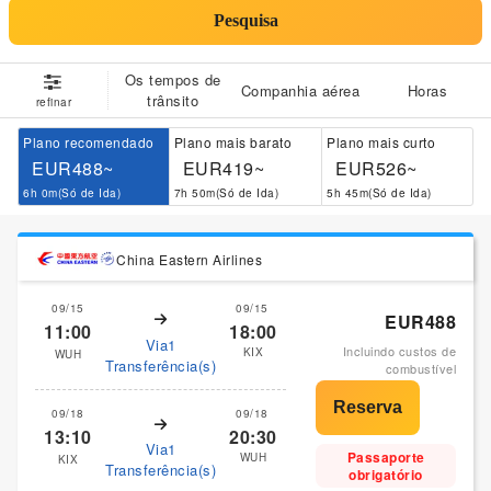
Pesquisa
Os tempos de
Companhia aérea
Horas
trânsito
refinar
Plano recomendado
Plano mais barato
Plano mais curto
EUR488~
EUR419~
EUR526~
6h 0m(Só de Ida)
7h 50m(Só de Ida)
5h 45m(Só de Ida)
China Eastern Airlines
09/15
09/15
EUR488
11:00
18:00
Via1
Incluindo custos de
KIX
WUH
Transferência(s)
combustível
09/18
09/18
13:10
20:30
Via1
Passaporte
WUH
KIX
Transferência(s)
obrigatório