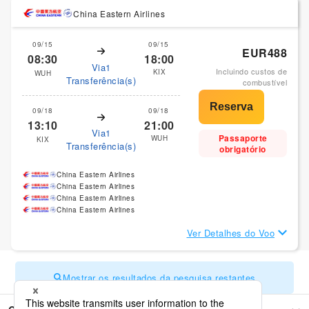
China Eastern Airlines
09/15
09/15
EUR488
08:30
18:00
Via1
Incluindo custos de
KIX
WUH
Transferência(s)
combustível
09/18
09/18
13:10
21:00
Via1
Passaporte
WUH
KIX
Transferência(s)
obrigatório
China Eastern Airlines
China Eastern Airlines
China Eastern Airlines
China Eastern Airlines
Ver Detalhes do Voo
Mostrar os resultados da pesquisa restantes