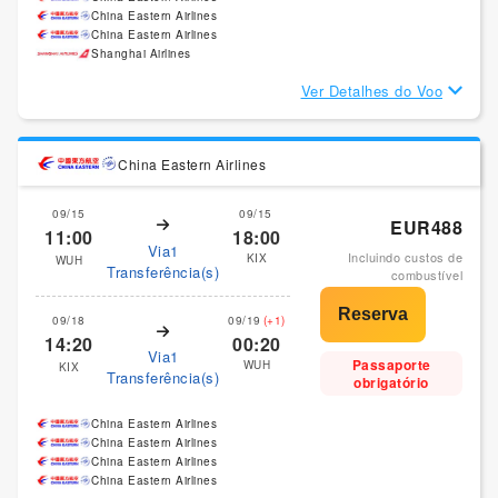
China Eastern Airlines
China Eastern Airlines
Shanghai Airlines
Ver Detalhes do Voo
China Eastern Airlines
09/15
09/15
EUR488
11:00
18:00
Via1
Incluindo custos de
KIX
WUH
Transferência(s)
combustível
09/18
09/19
(+1)
14:20
00:20
Via1
Passaporte
WUH
KIX
Transferência(s)
obrigatório
China Eastern Airlines
China Eastern Airlines
China Eastern Airlines
China Eastern Airlines