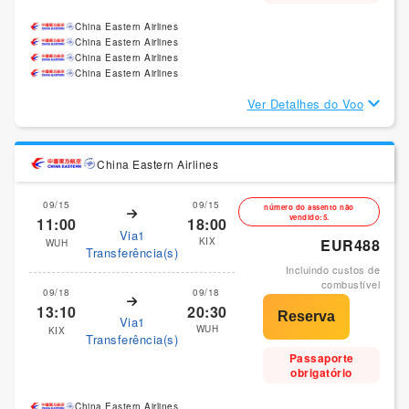
China Eastern Airlines
China Eastern Airlines
China Eastern Airlines
China Eastern Airlines
Ver Detalhes do Voo
China Eastern Airlines
09/15
09/15
número do assento não
vendido:5.
11:00
18:00
Via1
KIX
EUR488
WUH
Transferência(s)
Incluindo custos de
combustível
09/18
09/18
13:10
20:30
Via1
WUH
KIX
Transferência(s)
Passaporte
obrigatório
China Eastern Airlines