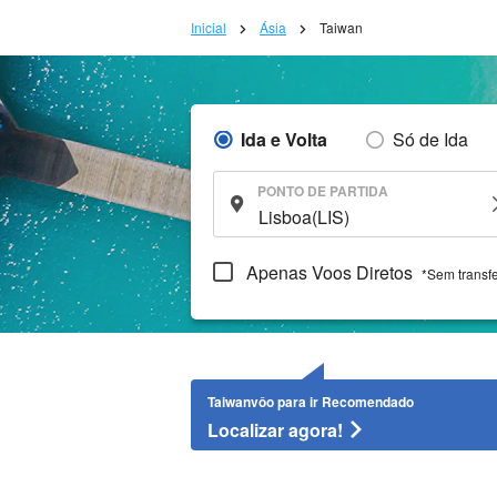
Inicial
Ásia
Taiwan
Ida e Volta
Só de Ida
PONTO DE PARTIDA
Apenas Voos Diretos
*Sem transf
Taiwanvôo para ir Recomendado
Localizar agora!