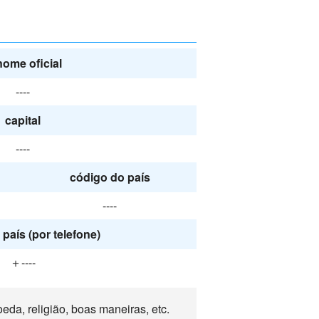
nome oficial
----
capital
----
código do país
----
país (por telefone)
＋----
da, religião, boas maneiras, etc.