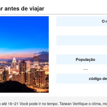
r antes de viajar
O 
População
----
código de 
té 16~21 Você pode ir no tempo. Taiwan Verifique o clima, moe