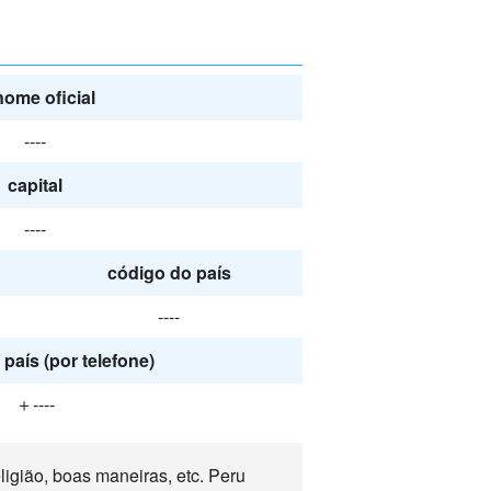
nome oficial
----
capital
----
código do país
----
país (por telefone)
＋----
igião, boas maneiras, etc. Peru