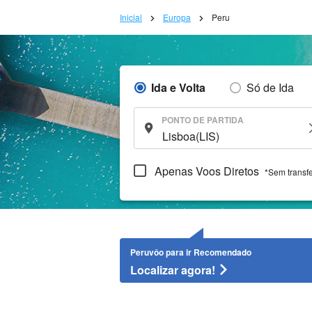
Inicial
Europa
Peru
Ida e Volta
Só de Ida
PONTO DE PARTIDA
Apenas Voos Diretos
*Sem transf
Peruvôo para ir Recomendado
Localizar agora!