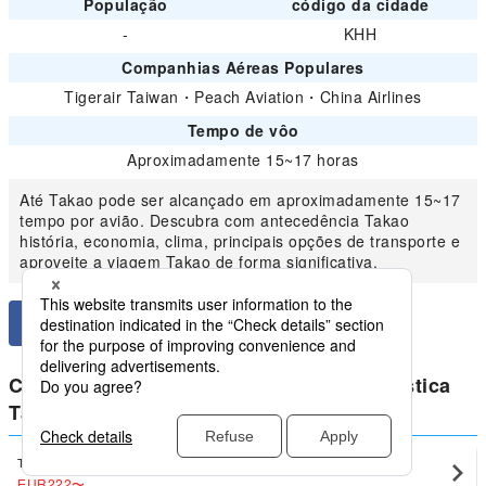
População
código da cidade
-
KHH
Companhias Aéreas Populares
Tigerair Taiwan
・
Peach Aviation
・
China Airlines
Tempo de vôo
Aproximadamente 15~17 horas
Até Takao pode ser alcançado em aproximadamente 15~17
tempo por avião. Descubra com antecedência Takao
história, economia, clima, principais opções de transporte e
aproveite a viagem Takao de forma significativa.
Compare preços mais baixos para doméstica
Taiwan de Takao
Taipei
Takao(KHH)
EUR222
〜